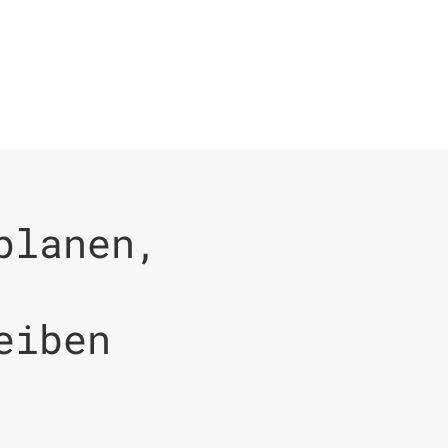
planen,
eiben