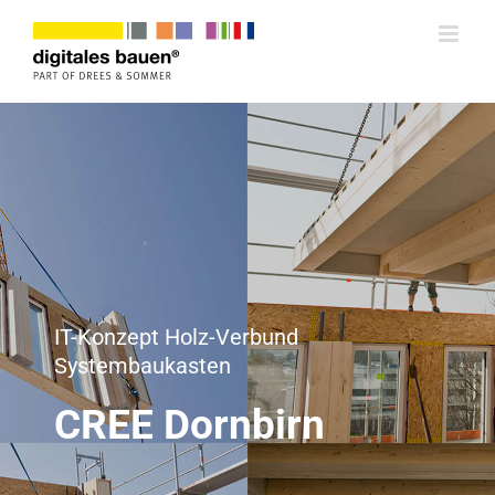
Zum
Inhalt
springen
IT-Konzept Holz-Verbund
Systembaukasten
CREE Dornbirn