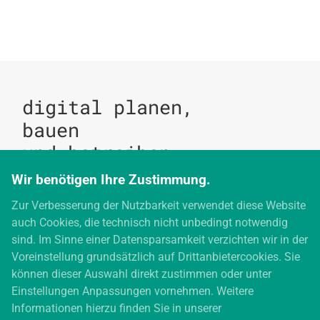
digital planen,
bauen
und betreiben
Wir benötigen Ihre Zustimmung.
Zur Verbesserung der Nutzbarkeit verwendet diese Website
digitales bauen
auch Cookies, die technisch nicht unbedingt notwendig
Augartenstraße 1
sind. Im Sinne einer Datensparsamkeit verzichten wir in der
76137 Karlsruhe
Voreinstellung grundsätzlich auf Drittanbietercookies. Sie
+49 721 266756 10
können dieser Auswahl direkt zustimmen oder unter
info@digitales-bauen.de
Einstellungen Anpassungen vornehmen. Weitere
Informationen hierzu finden Sie in unserer