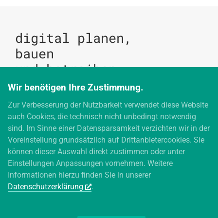
digital planen,
bauen
und betreiben
Wir benötigen Ihre Zustimmung.
Zur Verbesserung der Nutzbarkeit verwendet diese Website
digitales bauen
auch Cookies, die technisch nicht unbedingt notwendig
Augartenstraße 1
sind. Im Sinne einer Datensparsamkeit verzichten wir in der
76137 Karlsruhe
Voreinstellung grundsätzlich auf Drittanbietercookies. Sie
+49 721 266756 10
können dieser Auswahl direkt zustimmen oder unter
info@digitales-bauen.de
Einstellungen Anpassungen vornehmen. Weitere
Informationen hierzu finden Sie in unserer
Datenschutzerklärung
.
© digitales bauen 2026
Impressum
Datenschutz