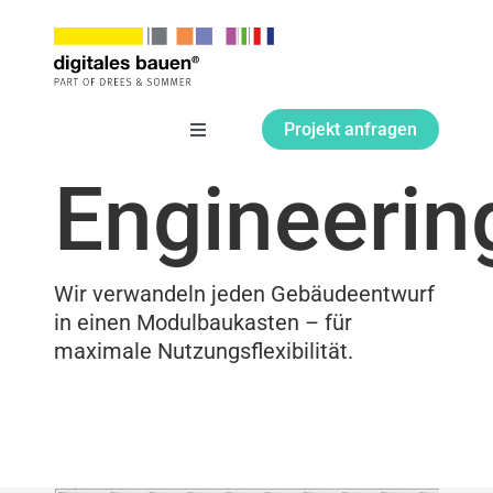
Zum
Inhalt
springen
Projekt anfragen
Toggle
Navigation
Engineerin
Leistungen
Unternehmen
Wir verwandeln jeden Gebäudeentwurf
in einen Modulbaukasten – für
Referenzen
maximale Nutzungsflexibilität.
Aktuell
Kontakt